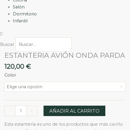
Salón
Dormitorio
Infantil
Buscar
ESTANTERIA AVIÓN ONDA PARDA
Rango
ESTANTERIA
de
AVIÓN
precios:
120,00
€
ONDA
desde
90,00 €
Color
PARDA
hasta
cantidad
130,00 €
AÑADIR AL CARRITO
-
+
Esta estantería es uno de los productos que más
cariño