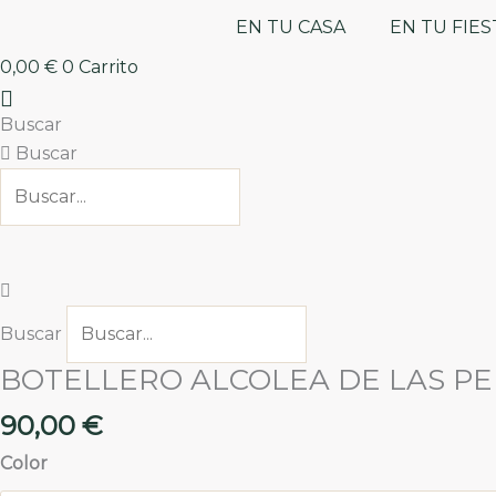
EN TU CASA
EN TU FIES
0,00
€
0
Carrito
Buscar
Buscar
Buscar
BOTELLERO ALCOLEA DE LAS P
BOTELLERO
ALCOLEA
90,00
€
DE
LAS
Color
PEÑAS