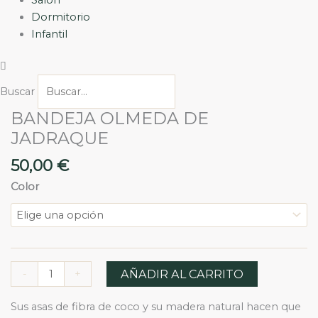
Dormitorio
Infantil
Buscar
BANDEJA OLMEDA DE
BANDEJA
OLMEDA
JADRAQUE
DE
50,00
€
JADRAQUE
cantidad
Color
AÑADIR AL CARRITO
-
+
Sus asas de fibra de coco y su madera natural hacen que