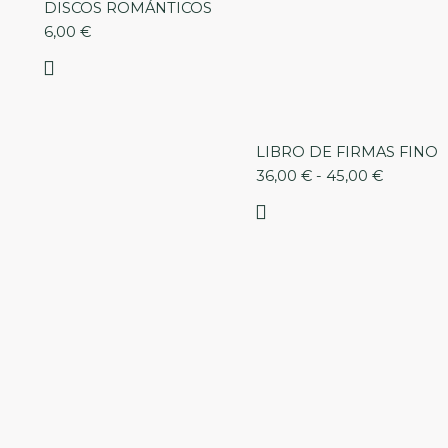
precios:
DISCOS ROMÁNTICOS
desde
6,00
€
36,00 €
hasta
45,00 €
LIBRO DE FIRMAS FINO
36,00
€
-
45,00
€
Rango
de
precios:
desde
50,00 €
hasta
58,00 €