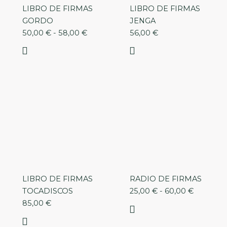
LIBRO DE FIRMAS
LIBRO DE FIRMAS
GORDO
JENGA
50,00
€
-
58,00
€
56,00
€
Rango
de
precios:
desde
25,00 €
hasta
60,00 €
LIBRO DE FIRMAS
RADIO DE FIRMAS
TOCADISCOS
25,00
€
-
60,00
€
85,00
€