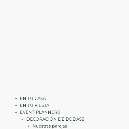
Ir
al
contenido
EN TU CASA
EN TU FIESTA
EVENT PLANNER
DECORACIÓN DE BODAS
Nuestras parejas