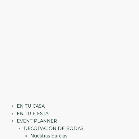
Ir
al
contenido
EN TU CASA
EN TU FIESTA
EVENT PLANNER
DECORACIÓN DE BODAS
Nuestras parejas